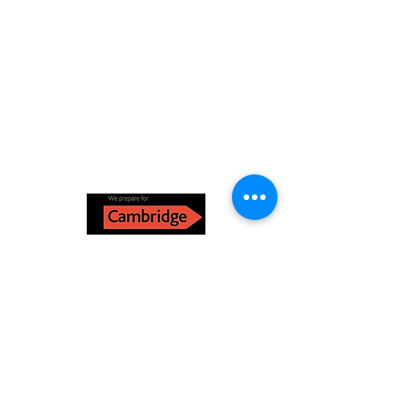
Tel:
665840989
/
info@englishstudiodenia.com
/
Av. Juan Chabás,4 03700 Dénia (Alicante).
© 2023 par English Studio Dénia