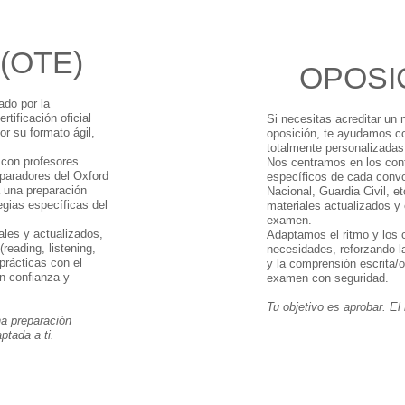
(OTE)
OPOSI
ado por la
tificación oficial
Si necesitas acreditar un n
r su formato ágil,
oposición, te ayudamos co
totalmente personalizadas
con profesores
Nos centramos en los con
paradores del Oxford
específicos de cada convo
a una preparación
Nacional, Guardia Civil, et
egias específicas del
materiales actualizados y 
examen.
ales y actualizados,
Adaptamos el ritmo y los 
reading, listening,
necesidades, reforzando la
 prácticas con el
y la comprensión escrita/o
on confianza y
examen con seguridad.
Tu objetivo es aprobar. El
na preparación
ptada a ti.