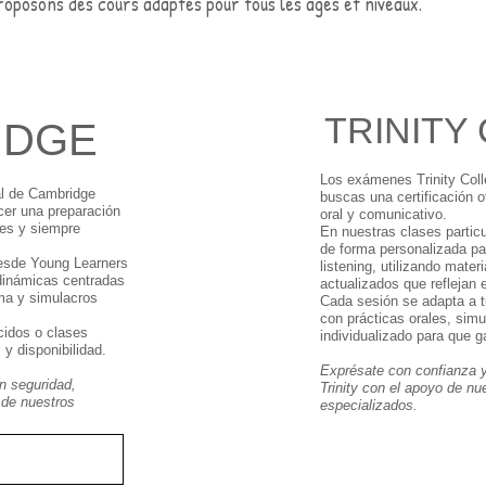
roposons des cours adaptés pour tous les âges et niveaux.
TRINITY
IDGE
Los exámenes Trinity Coll
al de Cambridge
buscas una certificación 
cer una preparación
oral y comunicativo.
les y siempre
En nuestras clases partic
de forma personalizada pa
esde Young Learners
listening, utilizando materi
 dinámicas centradas
actualizados que reflejan 
oma y simulacros
Cada sesión se adapta a tu
con prácticas orales, sim
cidos o clases
individualizado para que g
 y disponibilidad.
Exprésate con confianza y
n seguridad,
Trinity con el apoyo de nu
 de nuestros
especializados.