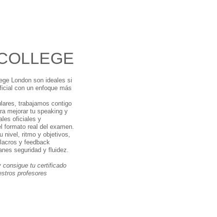
 COLLEGE
ege London son ideales si
oficial con un enfoque más
ulares, trabajamos contigo
ra mejorar tu speaking y
ales oficiales y
el formato real del examen.
 nivel, ritmo y objetivos,
ulacros y feedback
anes seguridad y fluidez.
 consigue tu certificado
estros profesores