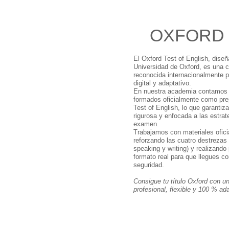
OXFORD 
El Oxford Test of English, diseñ
Universidad de Oxford, es una cer
reconocida internacionalmente po
digital y adaptativo.
En nuestra academia contamos 
formados oficialmente como pre
Test of English, lo que garantiz
rigurosa y enfocada a las estrat
examen.
Trabajamos con materiales ofici
reforzando las cuatro destrezas (
speaking y writing) y realizando
formato real para que llegues c
seguridad.
Consigue tu título Oxford con u
profesional, flexible y 100 % ada