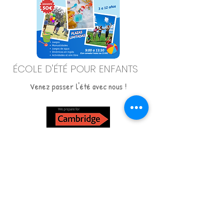
ÉCOLE D'ÉTÉ POUR ENFANTS
Venez passer l'été avec nous !
Tel:
665840989
/
info@englishstudiodenia.com
/
Av. Juan Chabás,4 03700 Dénia (Alicante).
© 2023 par English Studio Dénia